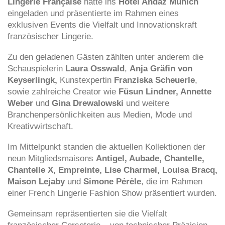
Lingerie Française
hatte
ins
Hotel Andaz Munich
eingeladen und präsentierte im Rahmen eines
exklusiven Events die Vielfalt und Innovationskraft
französischer Lingerie.
Zu den geladenen Gästen zählten unter anderem die
Schauspielerin
Laura Osswald
,
Anja Gräfin von
Keyserlingk,
Kunstexpertin
Franziska Scheuerle
,
sowie zahlreiche Creator wie
Füsun Lindner, Annette
Weber
und
Gina Drewalowski
und weitere
Branchenpersönlichkeiten aus Medien, Mode und
Kreativwirtschaft.
Im Mittelpunkt standen die aktuellen Kollektionen der
neun Mitgliedsmaisons
Antigel, Aubade, Chantelle,
Chantelle X, Empreinte, Lise Charmel, Louisa Bracq,
Maison Lejaby
und
Simone Pérèle
, die im Rahmen
einer French Lingerie Fashion Show präsentiert wurden.
Gemeinsam repräsentierten sie die Vielfalt