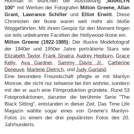
Hoffman in München die Ausstellung „
MARILYN
100“
mit Werken der Fotografen
Milton Greene, Allan
Grant, Lawrance Schiller
und
Elliot Erwitt
. Diese
Chronisten der Ikone waren weit mehr als bloße
Weggefährten. Mit ihrem Gespür für den Moment fingen
sie teils unbekannte Facetten der Hollywood-Ikone ein.
Milton Greene (1922-1985):
Der illustre Modefotograf
der 1940er und 1950er Jahre porträtierte Stars wie
Elizabeth Taylor
,
Frank Sinatra
,
Audrey Hepburn
,
Grace
Kelly
,
Ava Gardner
,
Sammy Davis Jr.
,
Catherine
Deneuve
,
Marlene Dietrich
, und
Judy Garland
.
Eine besondere Freundschaft pflegte er mit Marilyn
Monroe, die nicht nur teilweise bei ihm wohnte, sondern
mit der er auch eine Filmproduktion gründete. Rund 53
Fotoproduktionen, darunter die berühmte Serie "The
Black Sitting", entstanden in dieser Zeit. Das Time Life
Magazin wählte sogar eines von Greene‘s Marilyn-
Fotos zu einem der drei populärsten Fotos des 20.
Jahrhunderts.