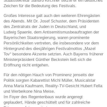
Staatssekretär Sandro Kirchner setzte er ein deutliches
Zeichen für die Bedeutung des Festivals.
Großes Interesse galt auch den weiteren Ehrengästen
des Abends. Mit Dr. Josef
Schuster, dem Präsidenten
des Zentralrats der Juden in Deutschland, und
Ludwig
Spaenle, dem Antisemitismusbeauftragten der
Bayerischen Staatsregierung, waren
prominente
Persönlichkeiten vertreten, die insbesondere vor dem
Hintergrund des
diesjährigen Festivalmottos „Mazel
Tov“ besondere Akzente setzten. Auch Bayerns
früherer
Ministerpräsident Günther Beckstein ließ sich die
Eröffnung nicht entgehen.
Für den nötigen Hauch von Prominenz jenseits der
Politik sorgten Kabarettist Michl Müller, Musicalstar
Anna Maria Kaufmann, Reality-TV-Gesicht Hubert Fella
und
Werbeikone Nina Meise.
Im Foyer des Regentenbaus wurde angeregt
geplaudert,
Hände geschüttelt und für zahlreiche