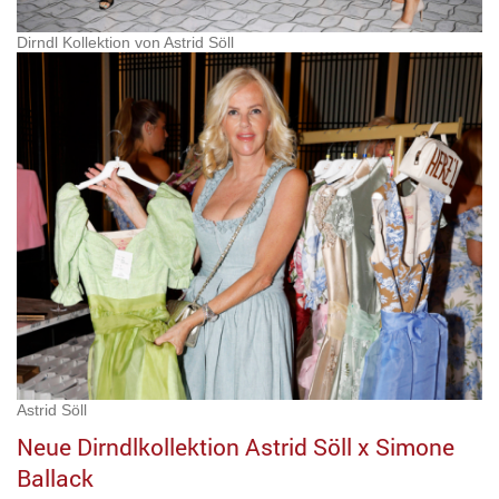
Dirndl Kollektion von Astrid Söll
Astrid Söll
Neue Dirndlkollektion Astrid Söll x Simone
Ballack